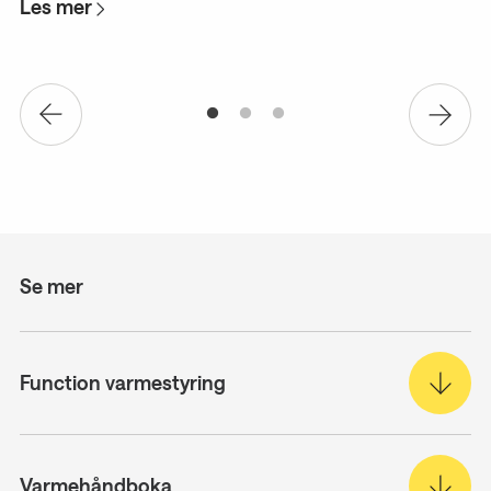
Les mer
L
Se mer
Function varmestyring
Varmehåndboka