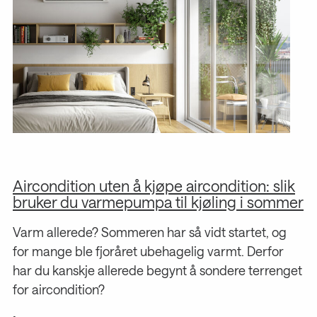
Aircondition uten å kjøpe aircondition: slik
M
bruker du varmepumpa til kjøling i sommer
De
Varm allerede? Sommeren har så vidt startet, og
ba
for mange ble fjoråret ubehagelig varmt. Derfor
fø
har du kanskje allerede begynt å sondere terrenget
in
for aircondition?
go