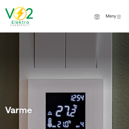
Meny
Gå
til
innholdet
Varme