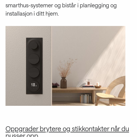
smarthus-systemer og bistår i planlegging og
installasjon i ditt hjem.
Oppgrader brytere og stikkontakter når du
S
pusser opp
d