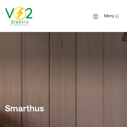
Meny
Gå
til
innholdet
Smarthus