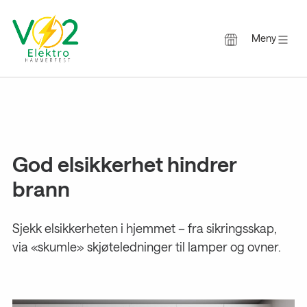
Meny
Gå
til
innholdet
God elsikkerhet hindrer
brann
Sjekk elsikkerheten i hjemmet – fra sikringsskap,
via «skumle» skjøteledninger til lamper og ovner.